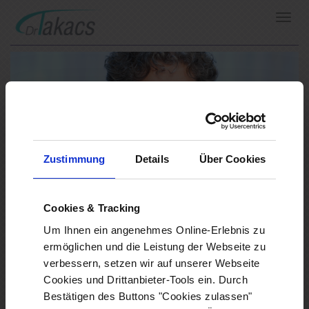
Toggl
navig
Zustimmung
Details
Über Cookies
Cookies & Tracking
Dr. Takacs
Um Ihnen ein angenehmes Online-Erlebnis zu
ermöglichen und die Leistung der Webseite zu
Dermatologo consulente dell’ospedale regionale di
verbessern, setzen wir auf unserer Webseite
Lienz
Cookies und Drittanbieter-Tools ein. Durch
Medico superiore del compartimento dermatologico
Bestätigen des Buttons "Cookies zulassen"
del Wilhelminenspital (attualmente fermato)